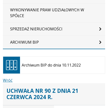
WYKONYWANIE PRAW UDZIAŁOWYCH W
SPÓŁCE
SPRZEDAŻ NIERUCHOMOŚCI
ARCHIWUM BIP
Otwiera
się w
Archiwum BIP do dnia 10.11.2022
nowej
karcie
Wróć
UCHWAŁA NR 90 Z DNIA 21
CZERWCA 2024 R.
Dane