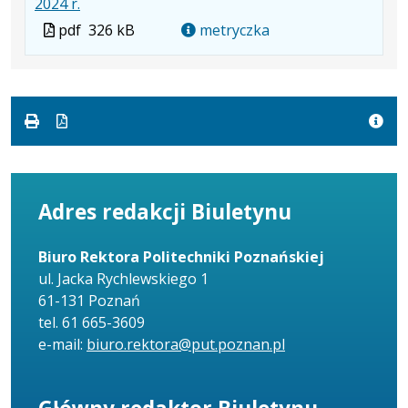
.
.
.
2024 r.
Plik
Rozmiar
Otwiera
Plik
pdf
326 kB
metryczka
w
pliku:
się
w
formacie:
326
w
formacie
pdf
kB
nowej
karcie.
Adres redakcji Biuletynu
Biuro Rektora Politechniki Poznańskiej
ul. Jacka Rychlewskiego 1
61-131 Poznań
tel. 61 665-3609
e-mail:
biuro.rektora@put.poznan.pl