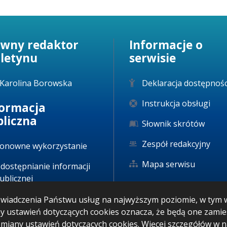
ówny redaktor
Informacje o
uletynu
serwisie
Karolina Borowska
Deklaracja dostępnośc
Instrukcja obsługi
formacja
bliczna
Słownik skrótów
Zespół redakcyjny
onowne wykorzystanie
Mapa serwisu
dostępnianie informacji
ublicznej
u świadczenia Państwu usług na najwyższym poziomie, w ty
any ustawień dotyczących cookies oznacza, że będą one zam
iany ustawień dotyczących cookies. Więcej szczegółów w 