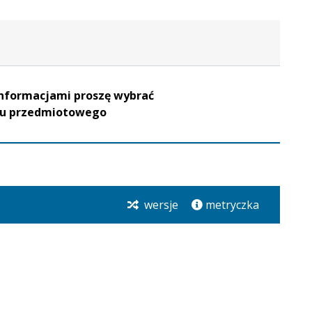
informacjami proszę wybrać
enu przedmiotowego
wersje
metryczka