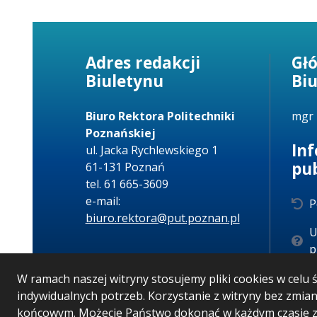
Adres redakcji
Gł
Biuletynu
Bi
Biuro Rektora Politechniki
mgr 
Poznańskiej
In
ul. Jacka Rychlewskiego 1
pu
61-131 Poznań
tel. 61 665-3609
e-mail:
P
biuro.rektora@put.poznan.pl
U
p
W ramach naszej witryny stosujemy pliki cookies w cel
indywidualnych potrzeb. Korzystanie z witryny bez zmi
końcowym. Możecie Państwo dokonać w każdym czasie zm