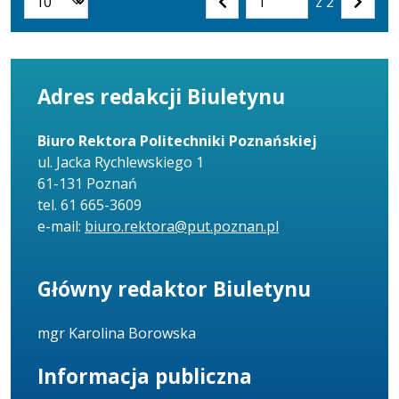
z 2
Liczba artykułów na stronie:
Przejdź
Poprzednia
Nastę
do
strona
strona
strony
numer
Adres redakcji Biuletynu
Biuro Rektora Politechniki Poznańskiej
ul. Jacka Rychlewskiego 1
61-131 Poznań
tel. 61 665-3609
e-mail:
biuro.rektora@put.poznan.pl
Główny redaktor Biuletynu
mgr Karolina Borowska
Informacja publiczna