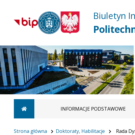
Biuletyn I
Politech
Strona główna
INFORMACJE PODSTAWOWE
Strona główna
Doktoraty, Habilitacje
Rada Dys