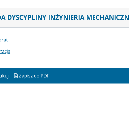
A DYSCYPLINY INŻYNIERIA MECHANICZ
orat
itacja
ukuj
Zapisz do PDF