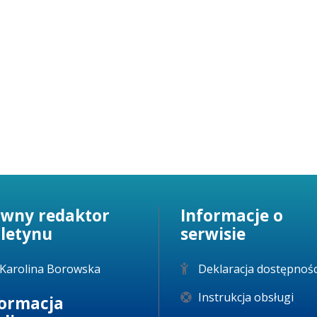
ówny redaktor
Informacje o
uletynu
serwisie
Karolina Borowska
Deklaracja dostępnośc
Instrukcja obsługi
formacja