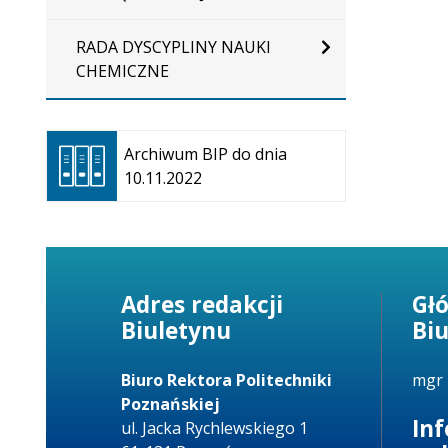
RADA DYSCYPLINY NAUKI
CHEMICZNE
Otwiera
się w
Archiwum BIP do dnia
nowej
10.11.2022
karcie
Adres redakcji
Gł
Biuletynu
Bi
Biuro Rektora Politechniki
mgr 
Poznańskiej
In
ul. Jacka Rychlewskiego 1