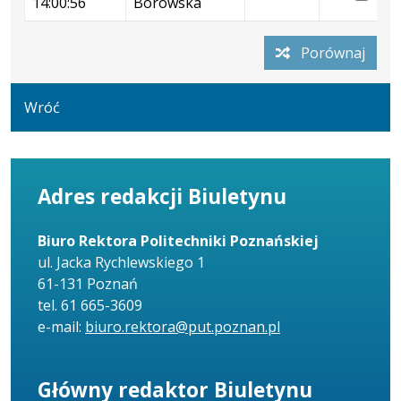
14:00:56
Borowska
07.12.2022
28.
Pokaż
z
13:20:47
14:
podgląd
dnia
Porównaj
wersji
28.11.2022
z
14:07:27
dnia
Wróć
28.11.2022
14:00:56
Adres redakcji Biuletynu
Biuro Rektora Politechniki Poznańskiej
ul. Jacka Rychlewskiego 1
61-131 Poznań
tel. 61 665-3609
e-mail:
biuro.rektora@put.poznan.pl
Główny redaktor Biuletynu