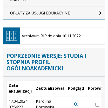
OPŁATY ZA USŁUGI EDUKACYJNE
Otwiera
się w
Archiwum BIP do dnia 10.11.2022
nowej
karcie
POPRZEDNIE WERSJE: STUDIA I
STOPNIA PROFIL
OGÓLNOAKADEMICKI
Data
Zaktualizował
Podgląd
Porównaj
aktualizacji
Wersje
17.04.2024
Karolina
wer
07:56:27
Borowska