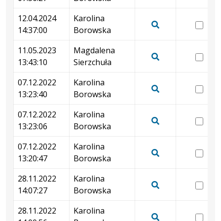
17.
Pokaż
07:
podgląd
12.04.2024
Karolina
wer
wersji
14:37:00
Borowska
12.
Pokaż
z
14:
podgląd
11.05.2023
Magdalena
dnia
wer
wersji
13:43:10
Sierzchuła
17.04.2024
11.
Pokaż
z
07:56:27
13:
podgląd
07.12.2022
Karolina
dnia
wer
wersji
13:23:40
Borowska
12.04.2024
07.
Pokaż
z
14:37:00
13:
podgląd
07.12.2022
Karolina
dnia
wer
wersji
13:23:06
Borowska
11.05.2023
07.
Pokaż
z
13:43:10
13:
podgląd
07.12.2022
Karolina
dnia
wer
wersji
13:20:47
Borowska
07.12.2022
07.
Pokaż
z
13:23:40
13:
podgląd
28.11.2022
Karolina
dnia
wer
wersji
14:07:27
Borowska
07.12.2022
28.
Pokaż
z
13:23:06
14:
podgląd
28.11.2022
Karolina
dnia
wer
wersji