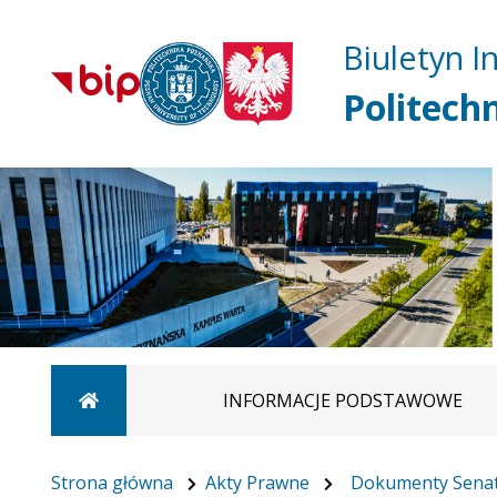
Biuletyn I
Politech
Strona główna
INFORMACJE PODSTAWOWE
Strona główna
Akty Prawne
Dokumenty Sena