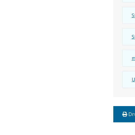
S
S
m
U
Dr