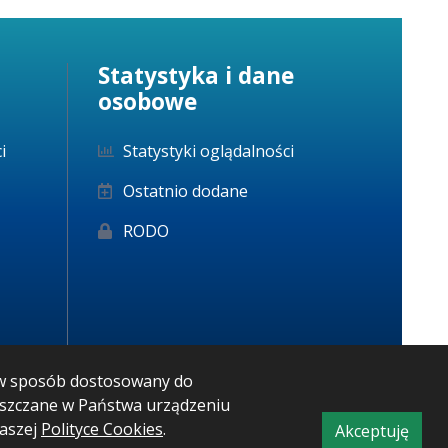
Statystyka i dane
osobowe
i
Statystyki oglądalności
Ostatnio dodane
RODO
m w sposób dostosowany do
ieszczane w Państwa urządzeniu
naszej
Polityce Cookies
.
Akceptuję
CMS i hosting: Logonet Sp. z o.o. w Bydgoszczy