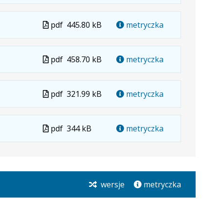
w
formacie
Plik
pdf
445.80 kB
metryczka
w
formacie
Plik
pdf
458.70 kB
metryczka
w
formacie
Plik
pdf
321.99 kB
metryczka
w
formacie
Plik
pdf
344 kB
metryczka
w
formacie
wersje
metryczka