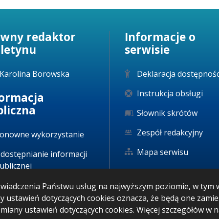
ówny redaktor
Informacje o
uletynu
serwisie
Karolina Borowska
Deklaracja dostępnośc
Instrukcja obsługi
formacja
bliczna
Słownik skrótów
Zespół redakcyjny
onowne wykorzystanie
Mapa serwisu
dostępnianie informacji
ublicznej
u świadczenia Państwu usług na najwyższym poziomie, w ty
any ustawień dotyczących cookies oznacza, że będą one zam
iany ustawień dotyczących cookies. Więcej szczegółów w 
IP: 07.08.2026 11:00