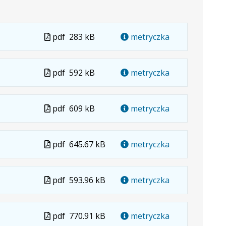
Plik
pdf
283 kB
metryczka
w
formacie
Plik
pdf
592 kB
metryczka
w
formacie
Plik
pdf
609 kB
metryczka
w
formacie
Plik
pdf
645.67 kB
metryczka
w
formacie
Plik
pdf
593.96 kB
metryczka
w
formacie
Plik
pdf
770.91 kB
metryczka