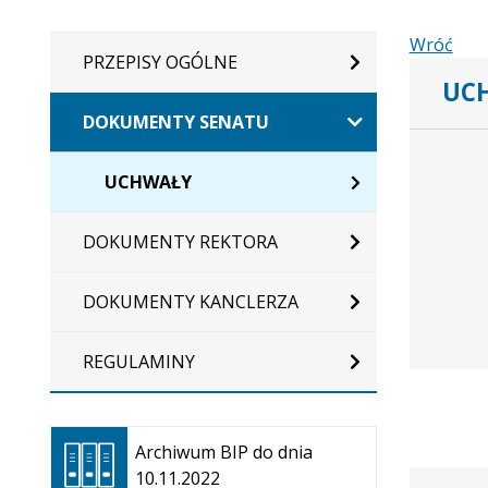
Wróć
PRZEPISY OGÓLNE
UCH
DOKUMENTY SENATU
Dane
uchwały
UCHWAŁY
nr
244/2020
DOKUMENTY REKTORA
DOKUMENTY KANCLERZA
REGULAMINY
Otwiera
się w
Archiwum BIP do dnia
nowej
10.11.2022