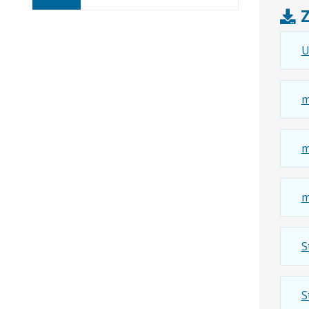
karcie
Z
U
m
m
m
S
S