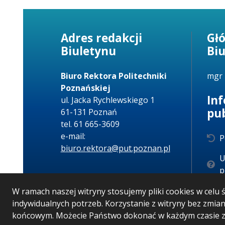
Adres redakcji
Gł
Biuletynu
Bi
Biuro Rektora Politechniki
mgr 
Poznańskiej
In
ul. Jacka Rychlewskiego 1
pu
61-131 Poznań
tel. 61 665-3609
e-mail:
P
biuro.rektora@put.poznan.pl
U
p
W ramach naszej witryny stosujemy pliki cookies w cel
indywidualnych potrzeb. Korzystanie z witryny bez zmi
końcowym. Możecie Państwo dokonać w każdym czasie zm
Wersja systemu: 5.7.0 [12]
Ostatnia aktualizacja B