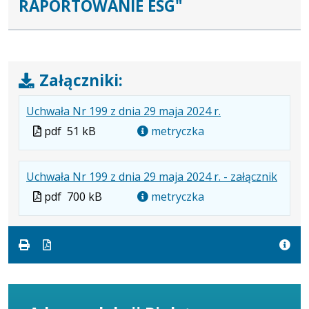
RAPORTOWANIE ESG"
Załączniki:
.
.
.
Uchwała Nr 199 z dnia 29 maja 2024 r.
Plik
Rozmiar
Otwiera
Plik
pdf
51 kB
metryczka
w
pliku:
się
w
formacie:
51
w
formacie
.
.
.
Uchwała Nr 199 z dnia 29 maja 2024 r. - załącznik
pdf
kB
nowej
Plik
Rozmi
Otwie
karcie.
Plik
pdf
700 kB
metryczka
w
pliku:
się
w
formac
700
w
formacie
pdf
kB
nowej
karcie