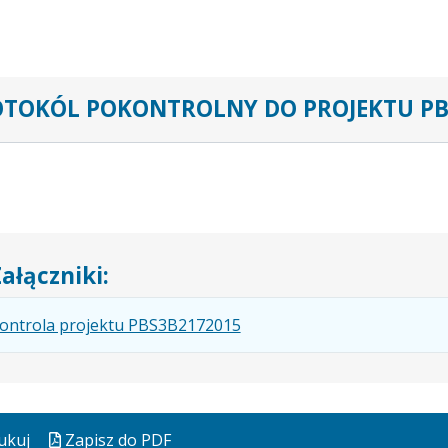
TOKÓL POKONTROLNY DO PROJEKTU PB
ałączniki:
.
.
.
ontrola projektu PBS3B2172015
Plik
Rozmiar
Otwiera
w
pliku:
się
formacie:
835
w
pdf
kB
nowej
ukuj
Zapisz do PDF
karcie.