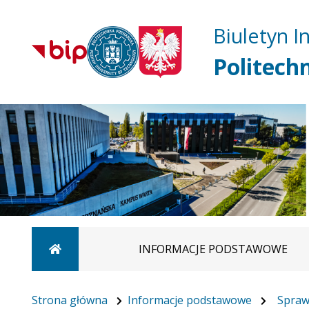
Biuletyn I
Politech
Strona główna
INFORMACJE PODSTAWOWE
Strona główna
Informacje podstawowe
Spraw