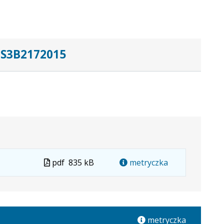
S3B2172015
Plik
pdf
835 kB
metryczka
w
formacie
metryczka