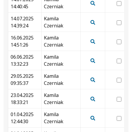
wer
14:40:45
Czerniak
14.
Pokaż
14:
podgląd
14.07.2025
Kamila
wer
wersji
14:39:24
Czerniak
14.
Pokaż
z
14:
podgląd
16.06.2025
Kamila
dnia
wer
wersji
14:51:26
Czerniak
14.07.2025
16.
Pokaż
z
14:40:45
14:
podgląd
06.06.2025
Kamila
dnia
wer
wersji
13:32:23
Czerniak
14.07.2025
06.
Pokaż
z
14:39:24
13:
podgląd
29.05.2025
Kamila
dnia
wer
wersji
09:35:37
Czerniak
16.06.2025
29.
Pokaż
z
14:51:26
09:
podgląd
23.04.2025
Kamila
dnia
wer
wersji
18:33:21
Czerniak
06.06.2025
23.
Pokaż
z
13:32:23
18:
podgląd
01.04.2025
Kamila
dnia
wer
wersji
12:44:30
Czerniak
29.05.2025
01.
Pokaż
z
09:35:37
12:
podgląd