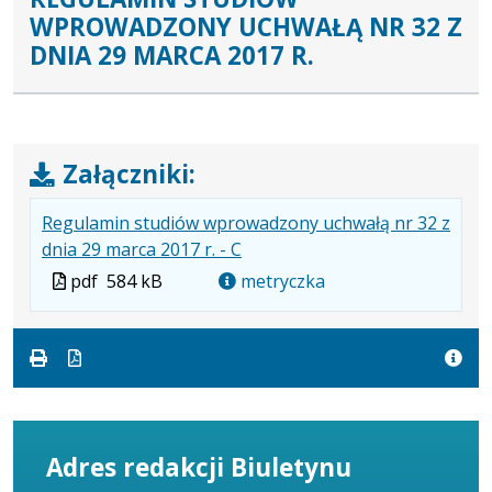
WPROWADZONY UCHWAŁĄ NR 32 Z
DNIA 29 MARCA 2017 R.
Załączniki:
Regulamin studiów wprowadzony uchwałą nr 32 z
.
.
.
dnia 29 marca 2017 r. - C
Plik
Rozmiar
Otwiera
Plik
pdf
584 kB
metryczka
w
pliku:
się
w
formacie:
584
w
formacie
pdf
kB
nowej
karcie.
Adres redakcji Biuletynu