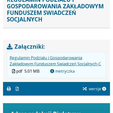
GOSPODAROWANIA ZAKŁADOWYM
FUNDUSZEM SWIADCZEŃ
SOCJALNYCH
Załączniki:
Regulamin Podziału i Gospodarowania
.
.
.
Zakładowym Funduszem Swiadczeń Socjalnych-C
Plik
Rozmi
Otwie
Plik
pdf
5.01 MB
metryczka
w
pliku:
się
w
formac
5.01
w
formacie
pdf
MB
nowej
wersje
karcie.