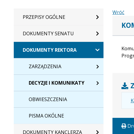
Wróć
PRZEPISY OGÓLNE
KOM
DOKUMENTY SENATU
Komun
DOKUMENTY REKTORA
Prog
ZARZĄDZENIA
DECYZJE I KOMUNIKATY
Z
OBWIESZCZENIA
K
PISMA OKÓLNE
Dr
DOKUMENTY KANCLERZA