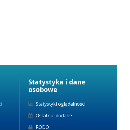
Statystyka i dane
osobowe
i
Statystyki oglądalności
Ostatnio dodane
RODO