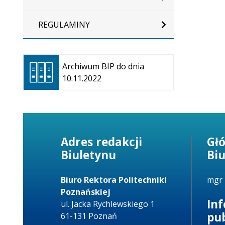
REGULAMINY
Otwiera
się w
Archiwum BIP do dnia
nowej
10.11.2022
karcie
Adres redakcji
Gł
Biuletynu
Bi
Biuro Rektora Politechniki
mgr 
Poznańskiej
In
ul. Jacka Rychlewskiego 1
pu
61-131 Poznań