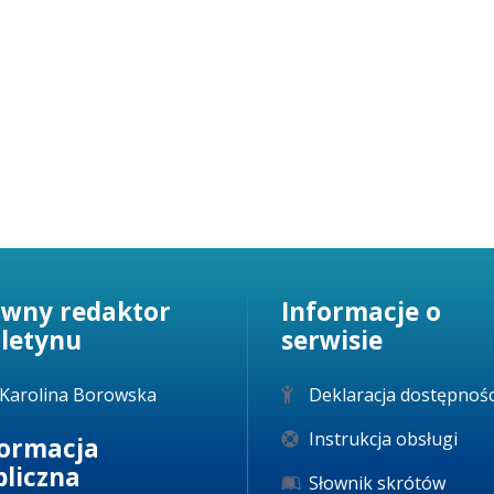
karcie.
ówny redaktor
Informacje o
uletynu
serwisie
Karolina Borowska
Deklaracja dostępnośc
Instrukcja obsługi
formacja
bliczna
Słownik skrótów