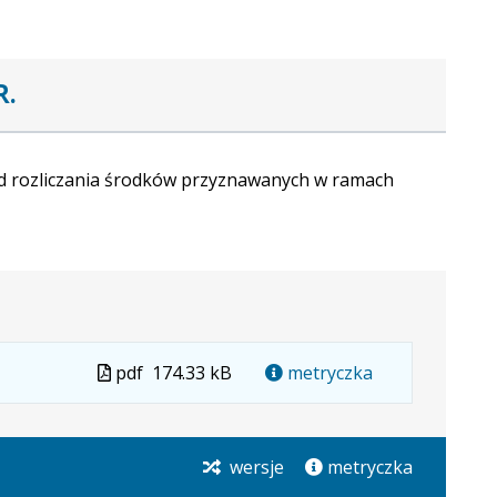
R.
ad rozliczania środków przyznawanych w ramach
Plik
pdf
174.33 kB
metryczka
w
formacie
wersje
metryczka