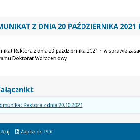
UNIKAT Z DNIA 20 PAŹDZIERNIKA 2021 
ikat Rektora z dnia 20 października 2021 r. w sprawie zas
ramu Doktorat Wdrożeniowy
ałączniki:
.
.
omunikat Rektora z dnia 20.10.2021
Plik
Otwiera
w
się
formacie:
w
ukuj
Zapisz do PDF
pdf
nowej