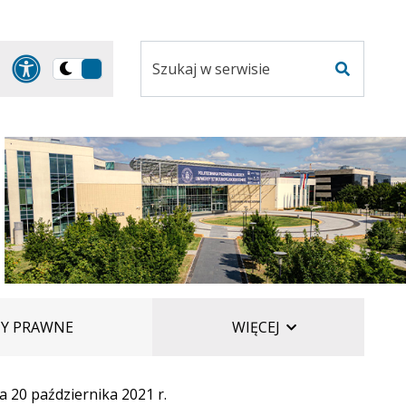
Szukaj
Panel dostosowania ułatwi
Przełącz
w
Szukaj
na
serwisie
wersję
ciemną
ELEMENTÓW
TY PRAWNE
WIĘCEJ
 20 października 2021 r.