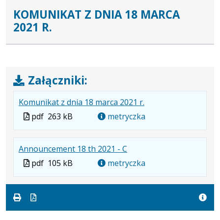
KOMUNIKAT Z DNIA 18 MARCA
2021 R.
Załączniki:
.
.
.
Komunikat z dnia 18 marca 2021 r.
Plik
Rozmiar
Otwiera
Plik
pdf
263 kB
metryczka
w
pliku:
się
w
formacie:
263
w
formacie
.
.
.
Announcement 18 th 2021 - C
pdf
kB
nowej
Plik
Rozmiar
Otwiera
karcie.
Plik
pdf
105 kB
metryczka
w
pliku:
się
w
formacie:
105
w
formacie
pdf
kB
nowej
karcie.