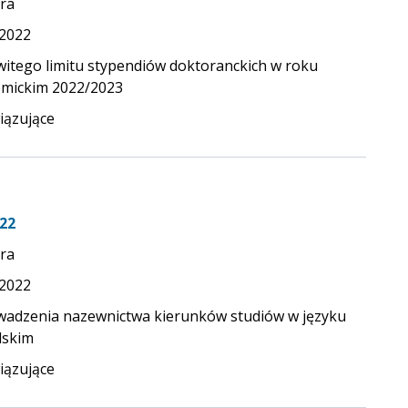
ra
.2022
witego limitu stypendiów doktoranckich w roku
mickim 2022/2023
ązujące
22
ra
.2022
adzenia nazewnictwa kierunków studiów w języku
lskim
ązujące