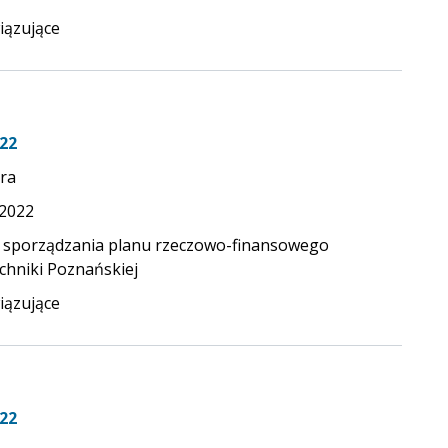
ązujące
22
ra
.2022
 sporządzania planu rzeczowo-finansowego
echniki Poznańskiej
ązujące
22