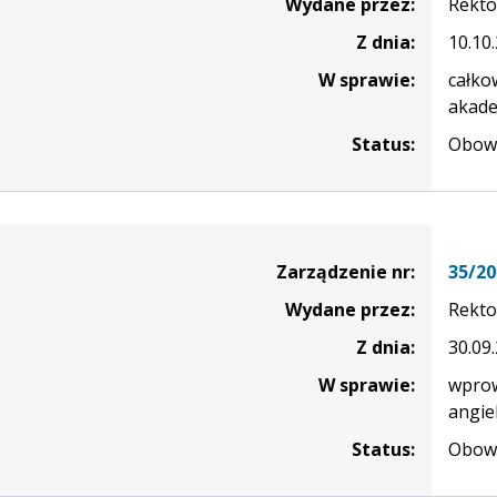
Wydane przez:
Rekto
Z dnia:
10.10
W sprawie:
całko
akade
Status:
Obowi
nie
Zarządzenie nr:
35/20
Wydane przez:
Rekto
Z dnia:
30.09
W sprawie:
wprow
angie
Status:
Obowi