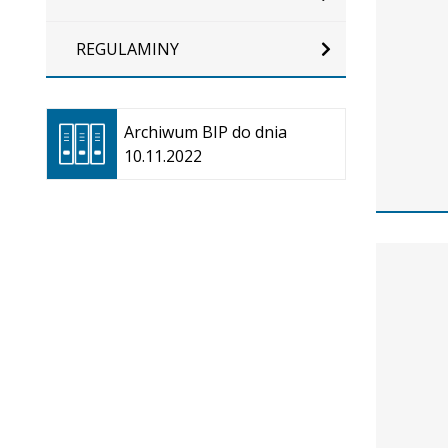
REGULAMINY
Otwiera
się w
Archiwum BIP do dnia
nowej
10.11.2022
karcie
Zarządze