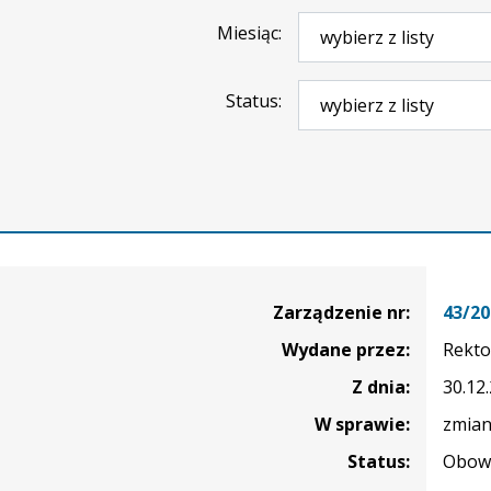
Miesiąc
Status
nie
Zarządzenie nr:
43/20
Wydane przez:
Rekto
Z dnia:
30.12
W sprawie:
zmian
Status:
Obowi