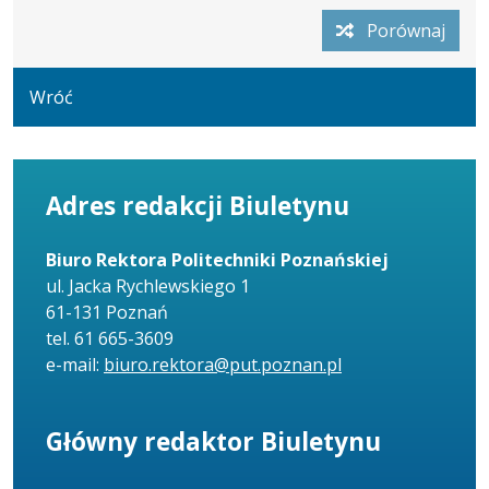
08:
podgląd
dnia
Porównaj
wersji
28.01.2025
z
08:53:47
dnia
Wróć
28.01.2025
08:52:29
Adres redakcji Biuletynu
Biuro Rektora Politechniki Poznańskiej
ul. Jacka Rychlewskiego 1
61-131 Poznań
tel. 61 665-3609
e-mail:
biuro.rektora@put.poznan.pl
Główny redaktor Biuletynu