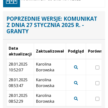
nowej
karcie
POPRZEDNIE WERSJE: KOMUNIKAT
Z DNIA 27 STYCZNIA 2025 R. -
GRANTY
Data
Zaktualizował
Podgląd
Porównaj
aktualizacji
Wersje
28.01.2025
Karolina
wer
10:52:07
Borowska
28.
Pokaż
10:
podgląd
28.01.2025
Karolina
wer
wersji
08:53:47
Borowska
28.
Pokaż
z
08:
podgląd
28.01.2025
Karolina
dnia
wer
wersji
08:52:29
Borowska
28.01.2025
28.
Pokaż
z
10:52:07