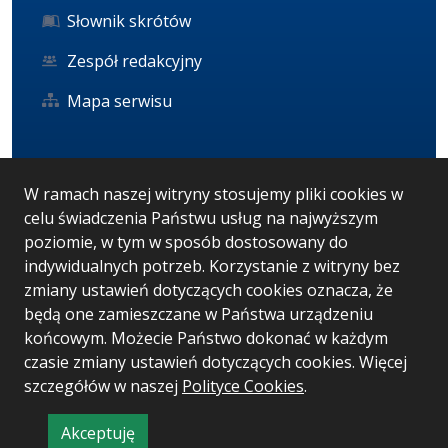
Słownik skrótów
Zespół redakcyjny
Mapa serwisu
Statystyka i dane osobowe
W ramach naszej witryny stosujemy pliki cookies w
celu świadczenia Państwu usług na najwyższym
Statystyki oglądalności
poziomie, w tym w sposób dostosowany do
Ostatnio dodane
indywidualnych potrzeb. Korzystanie z witryny bez
zmiany ustawień dotyczących cookies oznacza, że
RODO
będą one zamieszczane w Państwa urządzeniu
końcowym. Możecie Państwo dokonać w każdym
czasie zmiany ustawień dotyczących cookies. Więcej
Wersja systemu: 5.7.0 [12]
szczegółów w naszej
Polityce Cookies
.
Ostatnia aktualizacja BIP: 05.08.2026 12:29
Akceptuję