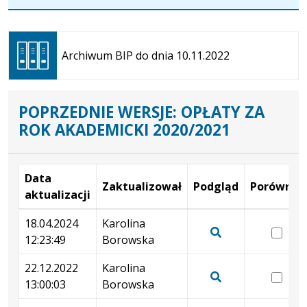
Otwiera
się w
Archiwum BIP do dnia 10.11.2022
nowej
karcie
POPRZEDNIE WERSJE: OPŁATY ZA
ROK AKADEMICKI 2020/2021
Data
Zaktualizował
Podgląd
Porównaj
aktualizacji
Wersje
18.04.2024
Karolina
wer
12:23:49
Borowska
18.
Pokaż
12:
podgląd
22.12.2022
Karolina
wer
wersji
13:00:03
Borowska
22.
Pokaż
z