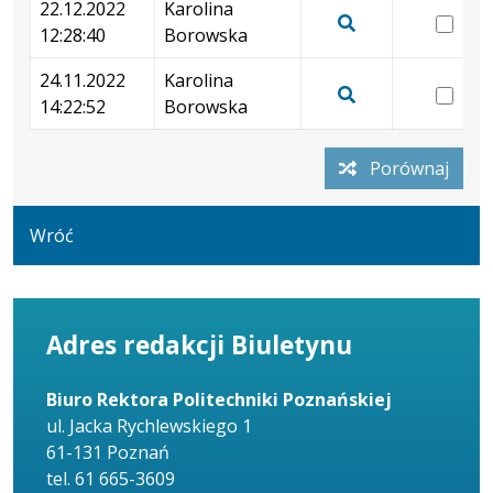
13:
podgląd
22.12.2022
Karolina
dnia
wer
wersji
12:28:40
Borowska
18.04.2024
22.
Pokaż
z
12:23:49
12:
podgląd
24.11.2022
Karolina
dnia
wer
wersji
14:22:52
Borowska
22.12.2022
24.
Pokaż
z
13:00:03
14:
podgląd
dnia
Porównaj
wersji
22.12.2022
z
12:28:40
dnia
Wróć
24.11.2022
14:22:52
Adres redakcji Biuletynu
Biuro Rektora Politechniki Poznańskiej
ul. Jacka Rychlewskiego 1
61-131 Poznań
tel. 61 665-3609