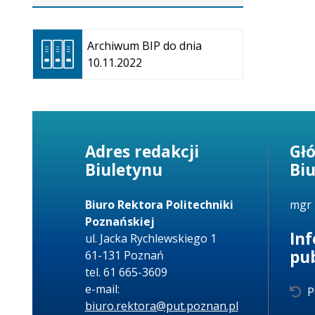
Otwiera
się w
Archiwum BIP do dnia
nowej
10.11.2022
karcie
Adres redakcji
Gł
Biuletynu
Bi
Biuro Rektora Politechniki
mgr 
Poznańskiej
In
ul. Jacka Rychlewskiego 1
pu
61-131 Poznań
tel. 61 665-3609
e-mail:
P
biuro.rektora@put.poznan.pl