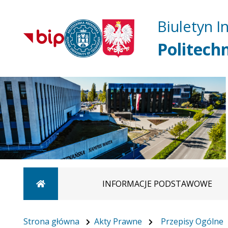
Biuletyn I
Politech
Strona główna
INFORMACJE PODSTAWOWE
Strona główna
Akty Prawne
Przepisy Ogólne