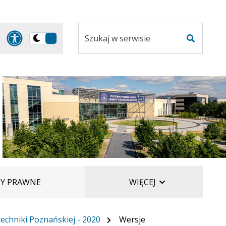
Szukaj
Panel dostosowania ułatwi
Przełącz
w
Szukaj
na
serwisie
wersję
ciemną
ELEMENTÓW
TY PRAWNE
WIĘCEJ
echniki Poznańskiej - 2020
Wersje