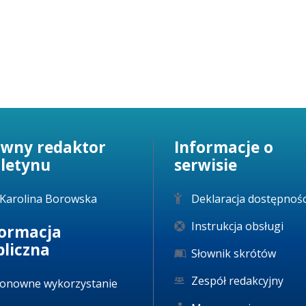
ówny redaktor
Informacje o
uletynu
serwisie
Karolina Borowska
Deklaracja dostępnośc
Instrukcja obsługi
formacja
bliczna
Słownik skrótów
Zespół redakcyjny
onowne wykorzystanie